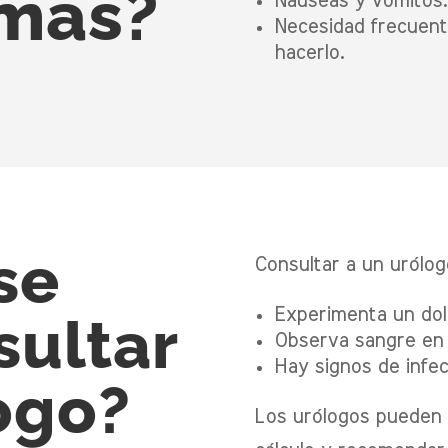
omas?
Náuseas y vómitos.
Necesidad frecuente
hacerlo.
se
Consultar a un urólogo
Experimenta un dol
sultar
Observa sangre en l
Hay signos de infecc
ogo?
Los urólogos pueden e