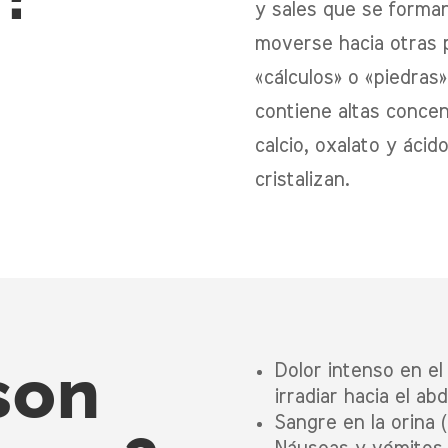
y sales que se forma
moverse hacia otras p
«cálculos» o «piedras
contiene altas conce
calcio, oxalato y ácid
cristalizan.
son
Dolor intenso en el
irradiar hacia el ab
Sangre en la orina 