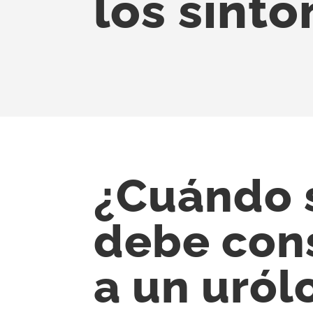
los sínt
¿Cuándo 
debe con
a un uról